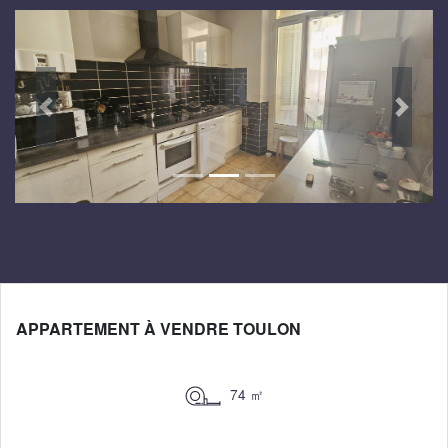
Suivant
Préced
APPARTEMENT À VENDRE TOULON
74 ㎡