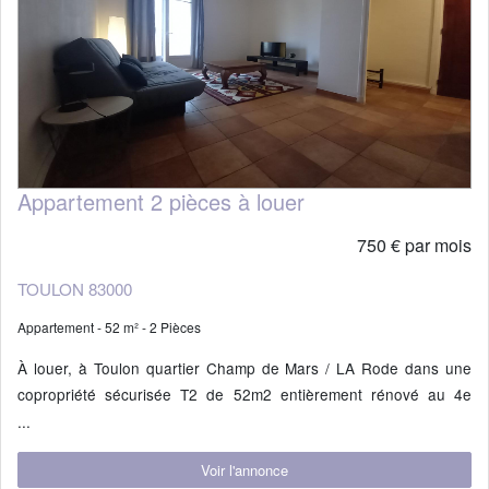
Appartement 2 pièces à louer
750 € par mois
TOULON 83000
Appartement - 52 m² - 2 Pièces
À louer, à Toulon quartier Champ de Mars / LA Rode dans une
copropriété sécurisée T2 de 52m2 entièrement rénové au 4e
étage avec ascenseur comprenant une entrée, un hall avec
...
rangement , une cuisine salle à manger fermée , un salon
Voir l'annonce
lumineux , 1 chambre , une salle de bain avec WC séparé .