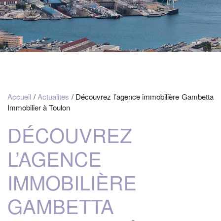
Accueil
/
Actualites
/ Découvrez l’agence immobilière Gambetta
Immobilier à Toulon
DÉCOUVREZ
L’AGENCE
IMMOBILIÈRE
GAMBETTA